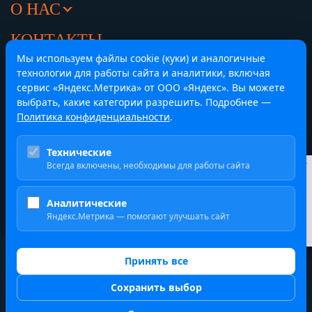
О НАС
КОНТАКТЫ
Мы используем файлы cookie (куки) и аналогичные
Челябинск,
Центральный офис
технологии для работы сайта и аналитики, включая
ул. Труда 84, офис 416
сервис «Яндекс.Метрика» от ООО «Яндекс». Вы можете
8 (351) 214-43-33
выбрать, какие категории разрешить. Подробнее —
Политика конфиденциальности
.
Екатеринбург,
Представительство
Технические
ул. Гагарина, строение 8, офис 205/1
Всегда включены, необходимы для работы сайта
Курсы валют
ЦБ
8 (351) 214-43-33
$
82.16 ₽
Аналитические
€
94.83 ₽
Яндекс.Метрика — помогают улучшать сайт
¥
12.16 ₽
2019-2026 ООО ВЭД ПЛЮС
Принять все
Политика обработки персональных данных
Сохранить выбор
Карта сайта