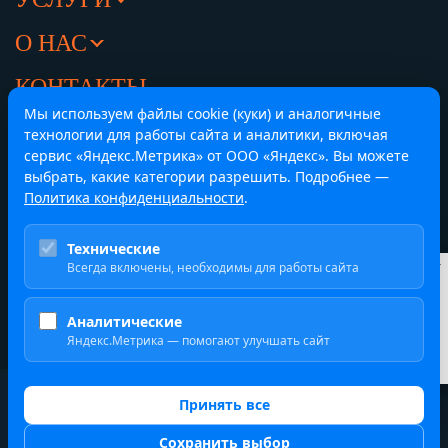
О НАС
КОНТАКТЫ
Мы используем файлы cookie (куки) и аналогичные
Челябинск,
Центральный офис
технологии для работы сайта и аналитики, включая
ул. Труда 84, офис 416
сервис «Яндекс.Метрика» от ООО «Яндекс». Вы можете
8 (351) 214-43-33
выбрать, какие категории разрешить. Подробнее —
Политика конфиденциальности
.
Екатеринбург,
Представительство
Технические
ул. Гагарина, строение 8, офис 205/1
Всегда включены, необходимы для работы сайта
Курсы валют
ЦБ
8 (351) 214-43-33
$
81.40 ₽
Аналитические
€
94.05 ₽
Яндекс.Метрика — помогают улучшать сайт
¥
12.06 ₽
2019-2026 ООО ВЭД ПЛЮС
Принять все
Политика обработки персональных данных
Сохранить выбор