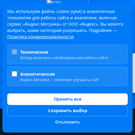
Мы используем файлы cookie (куки) и аналогичные
технологии для работы сайта и аналитики, включая
сервис «Яндекс.Метрика» от ООО «Яндекс». Вы можете
выбрать, какие категории разрешить. Подробнее —
Политика конфиденциальности
.
НАШ ТЕЛЕГРАМ-КАНАЛ – ДЛЯ ТЕХ, КТО
Технические
ЖИВЁТ МЕЖДУНАРОДНОЙ ТОРГОВЛЕЙ!
Всегда включены, необходимы для работы сайта
Курсы валют
ЦБ
$
82.16 ₽
Актуальные новости из сферы ВЭД, лайфхаки по
Аналитические
€
логистике, таможне и работе с документами.
94.83 ₽
Яндекс.Метрика — помогают улучшать сайт
Расскажем, как улучшать внешнеэкономические
¥
12.16 ₽
процессы с юмором.
Принять все
Сохранить выбор
Отклонить
СТРАНЫ