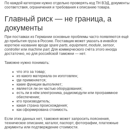
По каждой категории нужно отдельно проверять код ТН ВЭД, документы
соответствия, ограничения и требования к описанию товара.
Главный риск — не граница, а
документы
При поставках из Германии основные проблемы часто появляются ещё
до прибытия груза в Россию. Поставщик может указать в инвойсе
короткое название вроде
spare parts
,
equipment
,
module
,
sensor
,
controller
или
machine part
. Для коммерческого счёта этого иногда
достаточно, но для российской таможни — нет.
Таможне нужно понимать:
что это за товар;
из какого материала он изготовлен;
где применяется;
какие функции выполняет;
является ли он частью оборудования;
есть ли в нём электроника, радиомодули или программное
обеспечение;
кто производитель;
какая страна происхождения;
как сформирована стоимость.
Если этих данных нет, таможня может запросить пояснения,
техническое описание, каталог, паспорт, фотографии, платежные
документы или подтверждение стоимости.