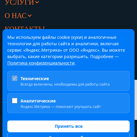
УСЛУГИ
О НАС
КОНТАКТЫ
Мы используем файлы cookie (куки) и аналогичные
Челябинск,
Центральный офис
технологии для работы сайта и аналитики, включая
ул. Труда 84, офис 416
сервис «Яндекс.Метрика» от ООО «Яндекс». Вы можете
8 (351) 214-43-33
выбрать, какие категории разрешить. Подробнее —
Политика конфиденциальности
.
Екатеринбург,
Представительство
Технические
ул. Гагарина, строение 8, офис 205/1
Всегда включены, необходимы для работы сайта
Курсы валют
ЦБ
8 (351) 214-43-33
$
82.16 ₽
Аналитические
€
94.83 ₽
Яндекс.Метрика — помогают улучшать сайт
¥
12.16 ₽
2019-2026 ООО ВЭД ПЛЮС
Принять все
Политика обработки персональных данных