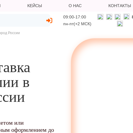
И
КЕЙСЫ
О НАС
КОНТАКТЫ
09:00-17:00
пн-пт(+2 МСК)
город России
тавка
лии в
ссии
летом или
нным оформлением до