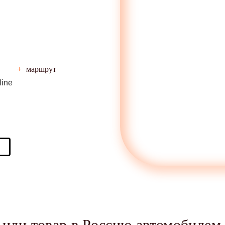
+
маршрут
 или товар в Россию автомобилем