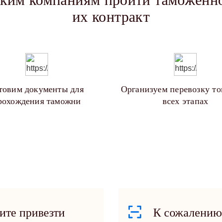
их контракт
товим документы для
Организуем перевозку то
рохождения таможни
всех этапах
ите привезти
К сожалению