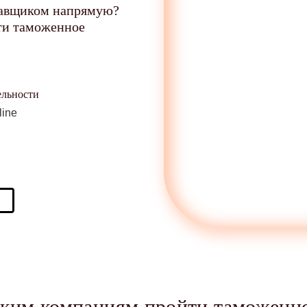
тавщиком напрямую?
ти таможенное
ельности
ким компаниям пройти таможенн