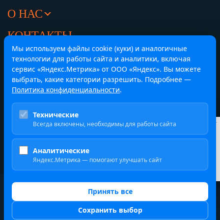
О НАС
КОНТАКТЫ
Мы используем файлы cookie (куки) и аналогичные
Челябинск,
Центральный офис
технологии для работы сайта и аналитики, включая
ул. Труда 84, офис 416
сервис «Яндекс.Метрика» от ООО «Яндекс». Вы можете
8 (351) 214-43-33
выбрать, какие категории разрешить. Подробнее —
Политика конфиденциальности
.
Екатеринбург,
Представительство
Технические
ул. Гагарина, строение 8, офис 205/1
Всегда включены, необходимы для работы сайта
Курсы валют
ЦБ
8 (351) 214-43-33
$
82.16 ₽
Аналитические
€
94.83 ₽
Яндекс.Метрика — помогают улучшать сайт
¥
12.16 ₽
2019-2026 ООО ВЭД ПЛЮС
Принять все
Политика обработки персональных данных
Сохранить выбор
Карта сайта